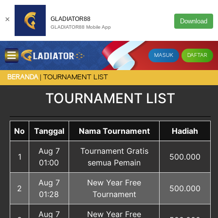
×
GLADIATOR88
Download
GLADIATOR88 Mobile App
MASUK
DAFTAR
TOURNAMENT LIST
BERANDA
TOURNAMENT LIST
No
Tanggal
Nama Tournament
Hadiah
Aug 7
Tournament Gratis
1
500.000
01:00
semua Pemain
Aug 7
New Year Free
2
500.000
01:28
Tournament
Aug 7
New Year Free