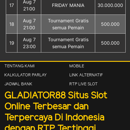
Aug 7
17
FRIDAY MANIA
30.000.000
21:00
Aug 7
Tournament Gratis
18
500.000
21:00
semua Pemain
Aug 7
Tournament Gratis
19
500.000
23:00
semua Pemain
TENTANG KAMI
MOBILE
KALKULATOR PARLAY
LINK ALTERNATIF
JADWAL BANK
RTP LIVE SLOT
GLADIATOR88 Situs Slot
Online Terbesar dan
Terpercaya Di Indonesia
dengan RTP Tertinggi