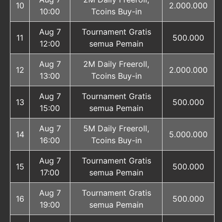
10
2.000.000
10:00
Tcoins Buy-in
Aug 7
Tournament Gratis
11
500.000
12:00
semua Pemain
Aug 7
2M Daily Freeroll,
12
2.000.000
13:00
Tcoins Buy-in
Aug 7
Tournament Gratis
13
500.000
15:00
semua Pemain
Aug 7
5M Daily Freeroll,
14
5.000.000
16:00
Tcoins Buy-in
Aug 7
Tournament Gratis
15
500.000
17:00
semua Pemain
Aug 7
Tournament Gratis
16
500.000
19:00
semua Pemain