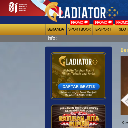
PROMO
PROMO
PROMO
PROM
BERANDA
SPORTBOOK
E-SPORT
SLO
Info :
Be
Ke