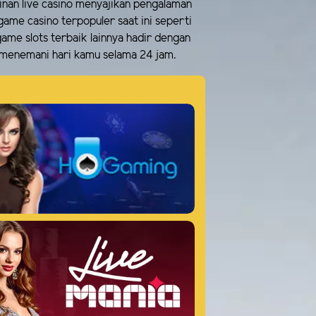
ainan live casino menyajikan pengalaman
ame casino terpopuler saat ini seperti
game slots terbaik lainnya hadir dengan
p menemani hari kamu selama 24 jam.