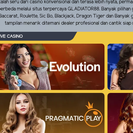
kalah seru dari casino konvensional dan terasa lebih nyata, perm
berbeda melalui situs terpercaya GLADIATOR88. Banyak pilihan g
Baccarat, Roulette, Sic Bo, Blackjack, Dragon Tiger dan Banyak 
tampilan menarik ditemani dealer profesional dan cantik sia
IVE CASINO