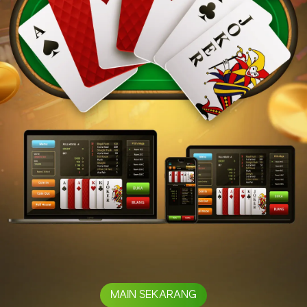
MAIN SEKARANG