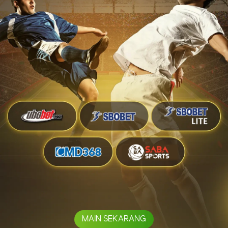
MAIN SEKARANG