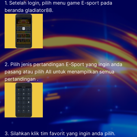
1. Setelah login, pilih menu game E-sport pada
beranda gladiator88.
2. Pilih jenis pertandingan E-Sport yang ingin anda
pasang atau pilih All untuk menampilkan semua
pertandingan .
3. Silahkan klik tim favorit yang ingin anda pilih.