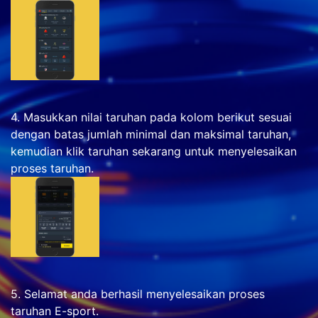
4. Masukkan nilai taruhan pada kolom berikut sesuai
dengan batas jumlah minimal dan maksimal taruhan,
kemudian klik taruhan sekarang untuk menyelesaikan
proses taruhan.
5. Selamat anda berhasil menyelesaikan proses
taruhan E-sport.